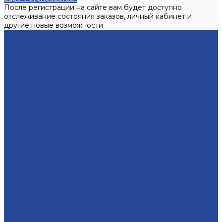
После регистрации на сайте вам будет доступно
отслеживание состояния заказов, личный кабинет и
другие новые возможности
Каталог
Конфитюры
Фруктово-ягодные наполнители
Кремовые начинки на молочной основе «Сгущенка»
Мягкая карамель
Гастрономические наполнители
Десертные наполнители
Для глазированных сырков
Для молочных продуктов
Для мороженого
Для хлебобулочных изделий и кондитерских изделий
Термостабильные начинки
Кремы
Яблочное повидло
Сахарные помадки
Сиропы сахарные
Полуфабрикат мармелада
О компании
История и современность
Политика в области качества
Предприятия
Борский молочный завод