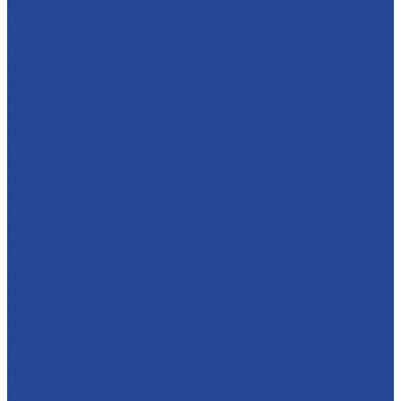
Борский молочный завод
Лысковский консервный завод
Завод пищевых ингредиентов
Лысковский плодопитомник
Племзавод
Apex Land
Социальная ответственность
Карьера
Принципы кадровой политики
Соискателям
Вакансии
Наши достижения
Форум
Услуги
Контрактное производство
Микроклональное размножение растений
Транспорт и логистика
Поставщикам
Партнеры
Пресс-центр
Новости
Мультимедиа
СМИ о нас
Новинки
Закупки