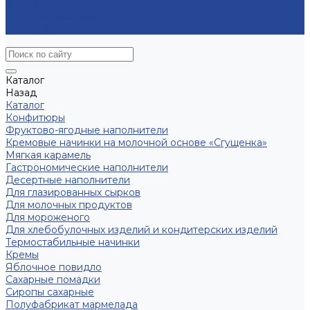
Контакты
Часто задаваемые вопросы
Карта сайта
Каталог
Назад
Каталог
Конфитюры
Фруктово-ягодные наполнители
Кремовые начинки на молочной основе «Сгущенка»
Мягкая карамель
Гастрономические наполнители
Десертные наполнители
Для глазированных сырков
Для молочных продуктов
Для мороженого
Для хлебобулочных изделий и кондитерских изделий
Термостабильные начинки
Кремы
Яблочное повидло
Сахарные помадки
Сиропы сахарные
Полуфабрикат мармелада