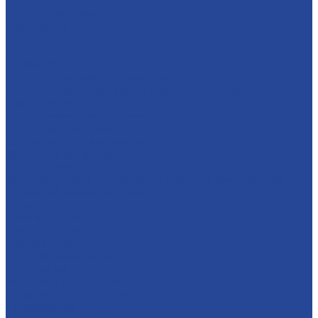
Контакты
Часто задаваемые вопросы
Карта сайта
...
Каталог
Конфитюры
Фруктово-ягодные наполнители
Кремовые начинки на молочной основе «Сгущенка»
Мягкая карамель
Гастрономические наполнители
Десертные наполнители
Для глазированных сырков
Для молочных продуктов
Для мороженого
Для хлебобулочных изделий и кондитерских изделий
Термостабильные начинки
Кремы
Яблочное повидло
Сахарные помадки
Сиропы сахарные
Полуфабрикат мармелада
О компании
История и современность
Политика в области качества
Предприятия