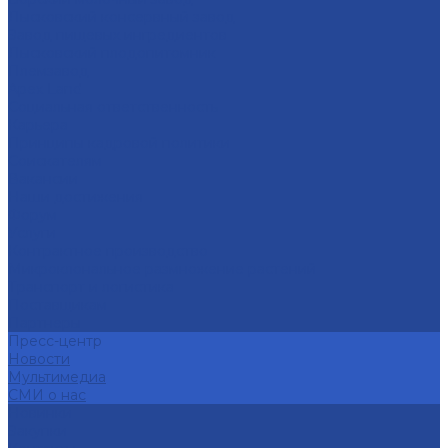
Лысковский консервный завод
Завод пищевых ингредиентов
Лысковский плодопитомник
Племзавод
Apex Land
Социальная ответственность
Карьера
Принципы кадровой политики
Соискателям
Вакансии
Наши достижения
Форум
Услуги
Контрактное производство
Микроклональное размножение растений
Транспорт и логистика
Поставщикам
Партнеры
Пресс-центр
Новости
Мультимедиа
СМИ о нас
Новинки
Закупки