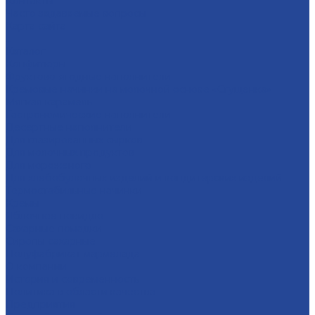
Контакты
Часто задаваемые вопросы
Карта сайта
...
Каталог
Конфитюры
Фруктово-ягодные наполнители
Кремовые начинки на молочной основе «Сгущенка»
Мягкая карамель
Гастрономические наполнители
Десертные наполнители
Для глазированных сырков
Для молочных продуктов
Для мороженого
Для хлебобулочных изделий и кондитерских изделий
Термостабильные начинки
Кремы
Яблочное повидло
Сахарные помадки
Сиропы сахарные
Полуфабрикат мармелада
О компании
История и современность
Политика в области качества
Предприятия