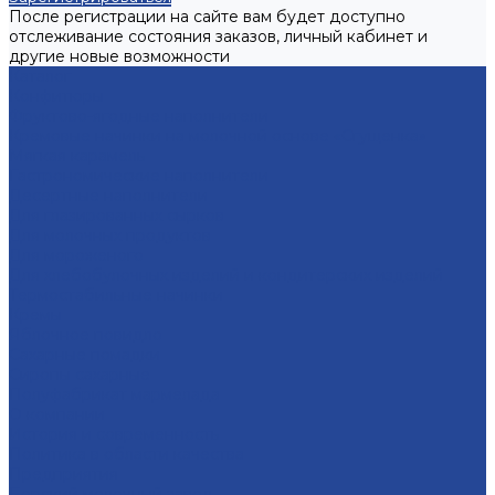
После регистрации на сайте вам будет доступно
отслеживание состояния заказов, личный кабинет и
другие новые возможности
Каталог
Конфитюры
Фруктово-ягодные наполнители
Кремовые начинки на молочной основе «Сгущенка»
Мягкая карамель
Гастрономические наполнители
Десертные наполнители
Для глазированных сырков
Для молочных продуктов
Для мороженого
Для хлебобулочных изделий и кондитерских изделий
Термостабильные начинки
Кремы
Яблочное повидло
Сахарные помадки
Сиропы сахарные
Полуфабрикат мармелада
О компании
История и современность
Политика в области качества
Предприятия
Борский молочный завод