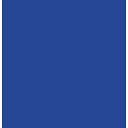
Лысковский консервный завод
Завод пищевых ингредиентов
Лысковский плодопитомник
Племзавод
Apex Land
Социальная ответственность
Карьера
Принципы кадровой политики
Соискателям
Вакансии
Наши достижения
Форум
Услуги
Контрактное производство
Микроклональное размножение растений
Транспорт и логистика
Поставщикам
Партнеры
Пресс-центр
Новости
Мультимедиа
СМИ о нас
Новинки
Закупки