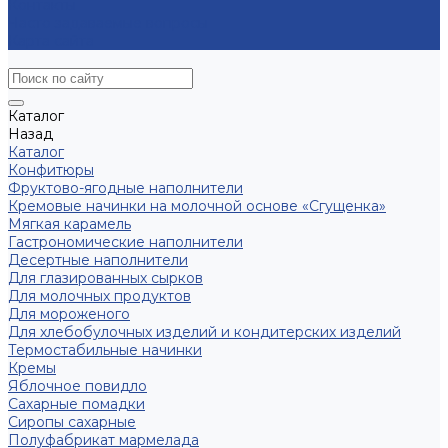
Контакты
Часто задаваемые вопросы
Карта сайта
Каталог
Назад
Каталог
Конфитюры
Фруктово-ягодные наполнители
Кремовые начинки на молочной основе «Сгущенка»
Мягкая карамель
Гастрономические наполнители
Десертные наполнители
Для глазированных сырков
Для молочных продуктов
Для мороженого
Для хлебобулочных изделий и кондитерских изделий
Термостабильные начинки
Кремы
Яблочное повидло
Сахарные помадки
Сиропы сахарные
Полуфабрикат мармелада