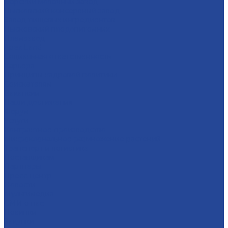
Борский молочный завод
Лысковский консервный завод
Завод пищевых ингредиентов
Лысковский плодопитомник
Племзавод
Apex Land
Социальная ответственность
Карьера
Принципы кадровой политики
Соискателям
Вакансии
Наши достижения
Форум
Услуги
Контрактное производство
Микроклональное размножение растений
Транспорт и логистика
Поставщикам
Партнеры
Пресс-центр
Новости
Мультимедиа
СМИ о нас
Новинки
Закупки