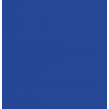
Мультимедиа
СМИ о нас
Новинки
Закупки
Контакты
Часто задаваемые вопросы
Карта сайта
...
Каталог
Конфитюры
Фруктово-ягодные наполнители
Кремовые начинки на молочной основе «Сгущенка»
Мягкая карамель
Гастрономические наполнители
Десертные наполнители
Для глазированных сырков
Для молочных продуктов
Для мороженого
Для хлебобулочных изделий и кондитерских изделий
Термостабильные начинки
Кремы
Яблочное повидло
Сахарные помадки
Сиропы сахарные
Полуфабрикат мармелада