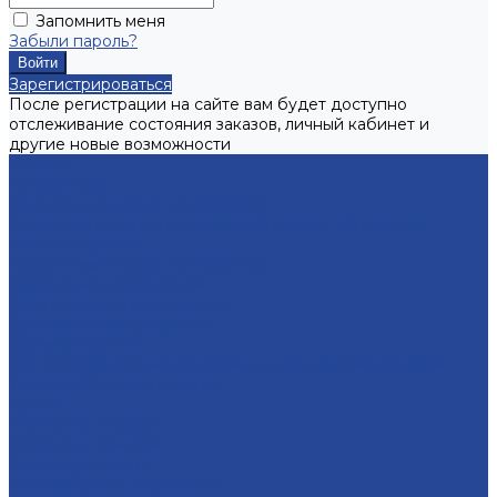
Запомнить меня
Забыли пароль?
Зарегистрироваться
После регистрации на сайте вам будет доступно
отслеживание состояния заказов, личный кабинет и
другие новые возможности
Каталог
Конфитюры
Фруктово-ягодные наполнители
Кремовые начинки на молочной основе «Сгущенка»
Мягкая карамель
Гастрономические наполнители
Десертные наполнители
Для глазированных сырков
Для молочных продуктов
Для мороженого
Для хлебобулочных изделий и кондитерских изделий
Термостабильные начинки
Кремы
Яблочное повидло
Сахарные помадки
Сиропы сахарные
Полуфабрикат мармелада