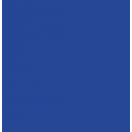
О компании
История и современность
Политика в области качества
Предприятия
Борский молочный завод
Лысковский консервный завод
Завод пищевых ингредиентов
Лысковский плодопитомник
Племзавод
Apex Land
Социальная ответственность
Карьера
Принципы кадровой политики
Соискателям
Вакансии
Наши достижения
Форум
Услуги
Контрактное производство
Микроклональное размножение растений
Транспорт и логистика
Поставщикам
Партнеры
Пресс-центр
Новости