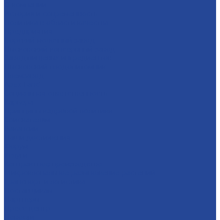
О компании
История и современность
Политика в области качества
Предприятия
Борский молочный завод
Лысковский консервный завод
Завод пищевых ингредиентов
Лысковский плодопитомник
Племзавод
Apex Land
Социальная ответственность
Карьера
Принципы кадровой политики
Соискателям
Вакансии
Наши достижения
Форум
Услуги
Контрактное производство
Микроклональное размножение растений
Транспорт и логистика
Поставщикам
Партнеры
Пресс-центр
Новости