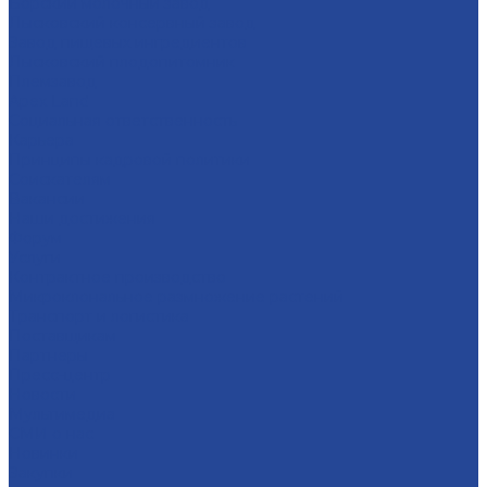
Борский молочный завод
Лысковский консервный завод
Завод пищевых ингредиентов
Лысковский плодопитомник
Племзавод
Apex Land
Социальная ответственность
Карьера
Принципы кадровой политики
Соискателям
Вакансии
Наши достижения
Форум
Услуги
Контрактное производство
Микроклональное размножение растений
Транспорт и логистика
Поставщикам
Партнеры
Пресс-центр
Новости
Мультимедиа
СМИ о нас
Новинки
Закупки