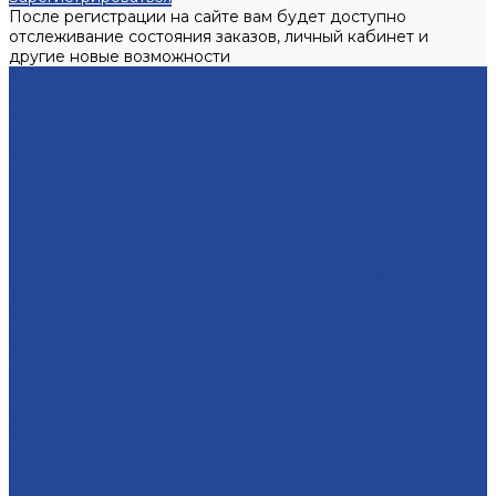
После регистрации на сайте вам будет доступно
отслеживание состояния заказов, личный кабинет и
другие новые возможности
Каталог
Конфитюры
Фруктово-ягодные наполнители
Кремовые начинки на молочной основе «Сгущенка»
Мягкая карамель
Гастрономические наполнители
Десертные наполнители
Для глазированных сырков
Для молочных продуктов
Для мороженого
Для хлебобулочных изделий и кондитерских изделий
Термостабильные начинки
Кремы
Яблочное повидло
Сахарные помадки
Сиропы сахарные
Полуфабрикат мармелада
О компании
История и современность
Политика в области качества
Предприятия
Борский молочный завод