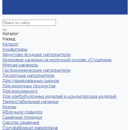
Контакты
Часто задаваемые вопросы
Карта сайта
Каталог
Назад
Каталог
Конфитюры
Фруктово-ягодные наполнители
Кремовые начинки на молочной основе «Сгущенка»
Мягкая карамель
Гастрономические наполнители
Десертные наполнители
Для глазированных сырков
Для молочных продуктов
Для мороженого
Для хлебобулочных изделий и кондитерских изделий
Термостабильные начинки
Кремы
Яблочное повидло
Сахарные помадки
Сиропы сахарные
Полуфабрикат мармелада