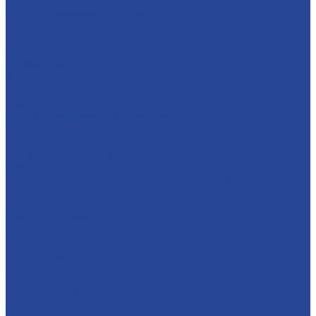
Контакты
Часто задаваемые вопросы
Карта сайта
...
Каталог
Конфитюры
Фруктово-ягодные наполнители
Кремовые начинки на молочной основе «Сгущенка»
Мягкая карамель
Гастрономические наполнители
Десертные наполнители
Для глазированных сырков
Для молочных продуктов
Для мороженого
Для хлебобулочных изделий и кондитерских изделий
Термостабильные начинки
Кремы
Яблочное повидло
Сахарные помадки
Сиропы сахарные
Полуфабрикат мармелада
О компании
История и современность
Политика в области качества
Предприятия