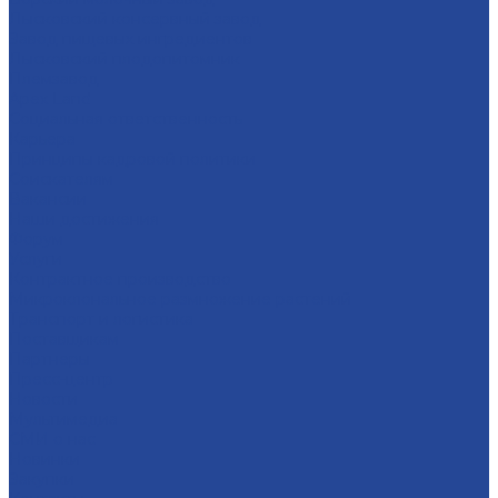
Лысковский консервный завод
Завод пищевых ингредиентов
Лысковский плодопитомник
Племзавод
Apex Land
Социальная ответственность
Карьера
Принципы кадровой политики
Соискателям
Вакансии
Наши достижения
Форум
Услуги
Контрактное производство
Микроклональное размножение растений
Транспорт и логистика
Поставщикам
Партнеры
Пресс-центр
Новости
Мультимедиа
СМИ о нас
Новинки
Закупки