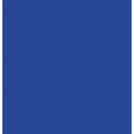
О компании
История и современность
Политика в области качества
Предприятия
Борский молочный завод
Лысковский консервный завод
Завод пищевых ингредиентов
Лысковский плодопитомник
Племзавод
Apex Land
Социальная ответственность
Карьера
Принципы кадровой политики
Соискателям
Вакансии
Наши достижения
Форум
Услуги
Контрактное производство
Микроклональное размножение растений
Транспорт и логистика
Поставщикам
Партнеры
Пресс-центр
Новости