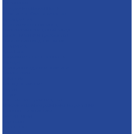
О компании
История и современность
Политика в области качества
Предприятия
Борский молочный завод
Лысковский консервный завод
Завод пищевых ингредиентов
Лысковский плодопитомник
Племзавод
Apex Land
Социальная ответственность
Карьера
Принципы кадровой политики
Соискателям
Вакансии
Наши достижения
Форум
Услуги
Контрактное производство
Микроклональное размножение растений
Транспорт и логистика
Поставщикам
Партнеры
Пресс-центр
Новости