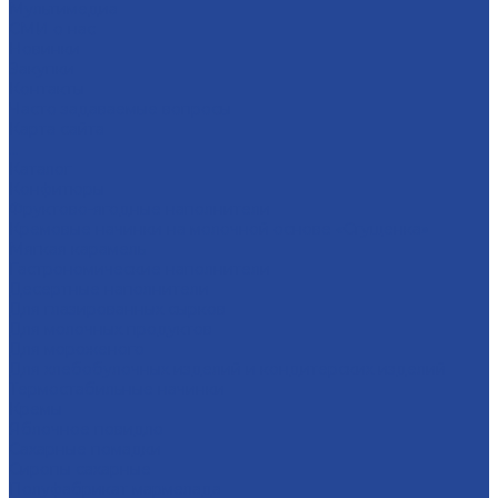
Мультимедиа
СМИ о нас
Новинки
Закупки
Контакты
Часто задаваемые вопросы
Карта сайта
...
Каталог
Конфитюры
Фруктово-ягодные наполнители
Кремовые начинки на молочной основе «Сгущенка»
Мягкая карамель
Гастрономические наполнители
Десертные наполнители
Для глазированных сырков
Для молочных продуктов
Для мороженого
Для хлебобулочных изделий и кондитерских изделий
Термостабильные начинки
Кремы
Яблочное повидло
Сахарные помадки
Сиропы сахарные
Полуфабрикат мармелада