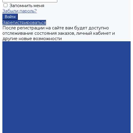
Запомнить меня
Забыли пароль?
Зарегистрироваться
После регистрации на сайте вам будет доступно
отслеживание состояния заказов, личный кабинет и
другие новые возможности
Каталог
Конфитюры
Фруктово-ягодные наполнители
Кремовые начинки на молочной основе «Сгущенка»
Мягкая карамель
Гастрономические наполнители
Десертные наполнители
Для глазированных сырков
Для молочных продуктов
Для мороженого
Для хлебобулочных изделий и кондитерских изделий
Термостабильные начинки
Кремы
Яблочное повидло
Сахарные помадки
Сиропы сахарные
Полуфабрикат мармелада