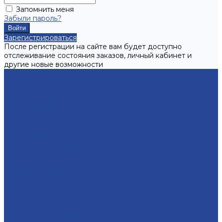
Запомнить меня
Забыли пароль?
Зарегистрироваться
После регистрации на сайте вам будет доступно
отслеживание состояния заказов, личный кабинет и
другие новые возможности
Каталог
Конфитюры
Фруктово-ягодные наполнители
Кремовые начинки на молочной основе «Сгущенка»
Мягкая карамель
Гастрономические наполнители
Десертные наполнители
Для глазированных сырков
Для молочных продуктов
Для мороженого
Для хлебобулочных изделий и кондитерских изделий
Термостабильные начинки
Кремы
Яблочное повидло
Сахарные помадки
Сиропы сахарные
Полуфабрикат мармелада