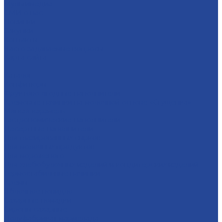
Мультимедиа
СМИ о нас
Новинки
Закупки
Контакты
Часто задаваемые вопросы
Карта сайта
...
Каталог
Конфитюры
Фруктово-ягодные наполнители
Кремовые начинки на молочной основе «Сгущенка»
Мягкая карамель
Гастрономические наполнители
Десертные наполнители
Для глазированных сырков
Для молочных продуктов
Для мороженого
Для хлебобулочных изделий и кондитерских изделий
Термостабильные начинки
Кремы
Яблочное повидло
Сахарные помадки
Сиропы сахарные
Полуфабрикат мармелада