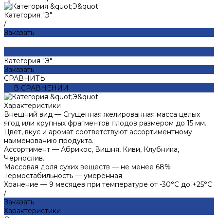
Категория "Э"
/
Заказать
Категория "Э"
Заказать
СРАВНИТЬ
В СРАВНЕНИИ
Характеристики
Внешний вид
—
Сгущенная желированная масса целых
ягод или крупных фрагментов плодов размером до 15 мм.
Цвет, вкус и аромат соответствуют ассортиментному
наименованию продукта.
Ассортимент
—
Абрикос, Вишня, Киви, Клубника,
Чернослив.
Массовая доля сухих веществ
—
не менее 68%
Термостабильность
—
умеренная
Хранение
—
9 месяцев при температуре от -30°С до +25°С
/
Заказать
Характеристики