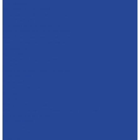
О компании
История и современность
Политика в области качества
Предприятия
Борский молочный завод
Лысковский консервный завод
Завод пищевых ингредиентов
Лысковский плодопитомник
Племзавод
Apex Land
Социальная ответственность
Карьера
Принципы кадровой политики
Соискателям
Вакансии
Наши достижения
Форум
Услуги
Контрактное производство
Микроклональное размножение растений
Транспорт и логистика
Поставщикам
Партнеры
Пресс-центр
Новости