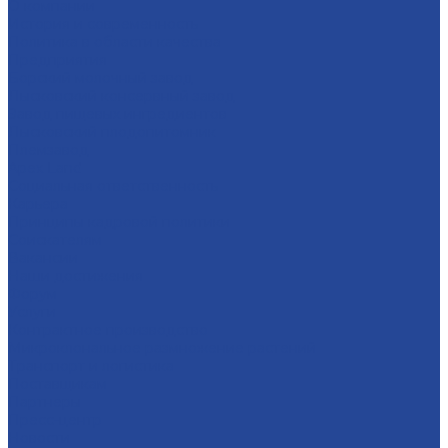
О компании
История и современность
Политика в области качества
Предприятия
Борский молочный завод
Лысковский консервный завод
Завод пищевых ингредиентов
Лысковский плодопитомник
Племзавод
Apex Land
Социальная ответственность
Карьера
Принципы кадровой политики
Соискателям
Вакансии
Наши достижения
Форум
Услуги
Контрактное производство
Микроклональное размножение растений
Транспорт и логистика
Поставщикам
Партнеры
Пресс-центр
Новости